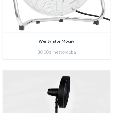
Wentylator Mocny
30,00
zł
netto/doba