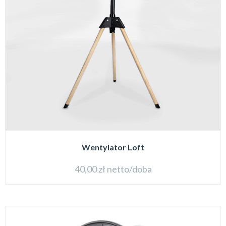
Wentylator Loft
40,00
zł
netto/doba