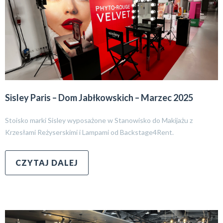
Sisley Paris – Dom Jabłkowskich – Marzec 2025
Stoisko marki Sisley wyposażone w Stanowisko do Makijażu z
Krzesłami Reżyserskimi i Lampami od Backstage4Rent.
CZYTAJ DALEJ