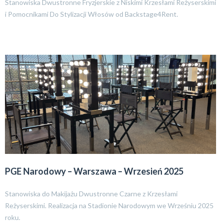
Stanowiska Dwustronne Fryzjerskie z Niskimi Krzesłami Reżyserskimi
i Pomocnikami Do Stylizacji Włosów od Backstage4Rent.
PGE Narodowy – Warszawa – Wrzesień 2025
Stanowiska do Makijażu Dwustronne Czarne z Krzesłami
Reżyserskimi. Realizacja na Stadionie Narodowym we Wrześniu 2025
roku.