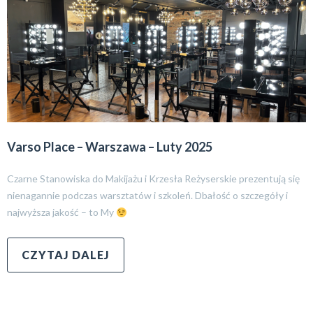
Varso Place – Warszawa – Luty 2025
Czarne Stanowiska do Makijażu i Krzesła Reżyserskie prezentują się
nienagannie podczas warsztatów i szkoleń. Dbałość o szczegóły i
najwyższa jakość – to My
CZYTAJ DALEJ