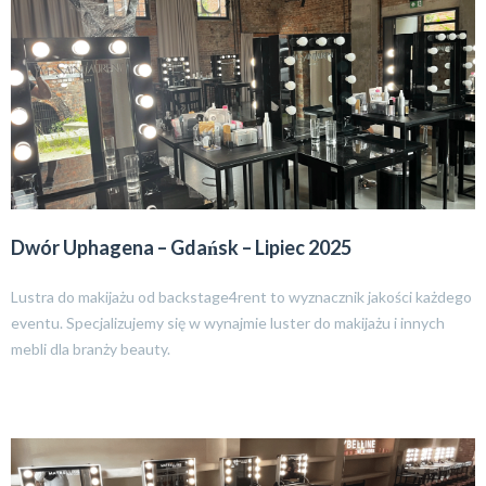
Dwór Uphagena – Gdańsk – Lipiec 2025
Lustra do makijażu od backstage4rent to wyznacznik jakości każdego
eventu. Specjalizujemy się w wynajmie luster do makijażu i innych
mebli dla branży beauty.