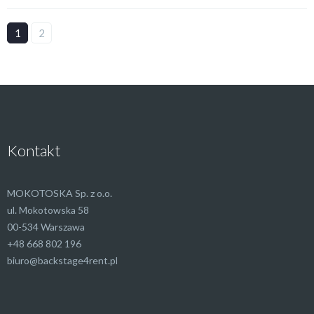
1
2
Kontakt
MOKOTOSKA Sp. z o.o.
ul. Mokotowska 58
00-534 Warszawa
+48 668 802 196
biuro@backstage4rent.pl