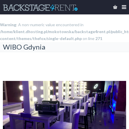
Warning
: A non-numeric value encountered in
/home/klient.dhosting.pl/mokotowska/backstage4rent.pl/public_h
content/themes/thefox/single-default.php
on line
271
WIBO Gdynia